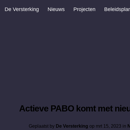
De Versterking
Nieuws
Projecten
Beleidspla
Actieve PABO komt met nieu
Geplaatst by
De Versterking
op mrt 15, 2023 in